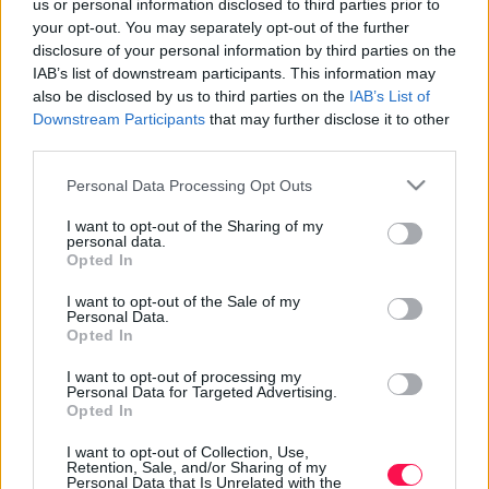
us or personal information disclosed to third parties prior to
Borsmenta
your opt-out. You may separately opt-out of the further
Kis mennyiségben, ízesítőként használhatjuk.
disclosure of your personal information by third parties on the
8 -9 hónapos kortól
IAB’s list of downstream participants. This information may
also be disclosed by us to third parties on the
IAB’s List of
Citromfű
Downstream Participants
that may further disclose it to other
Kis mennyiségben, ízesítőként használhatjuk.
third parties.
8 -9 hónapos kortól
Please note that this website/app uses one or more Google
Personal Data Processing Opt Outs
Étolaj
services and may gather and store information including but
not limited to your visit or usage behaviour. You may click to
I want to opt-out of the Sharing of my
Az étolajból 1 kávéskanálnyit adjunk 1 deciliter
personal data.
grant or deny consent to Google and its third-party tags to
Opted In
főzelékhez
use your data for below specified purposes in below Google
7 hónapos kortól
consent section.
I want to opt-out of the Sale of my
Personal Data.
Kakaópor
Opted In
A kakaóporok közül a hozzáadott cukortól mentes,
I want to opt-out of processing my
natúr kakaóport válasszuk és semmiképp ne adjuk
Personal Data for Targeted Advertising.
Opted In
lefekvés előtt.
12 hónapos kortól
I want to opt-out of Collection, Use,
Retention, Sale, and/or Sharing of my
Kakukkfű
Personal Data that Is Unrelated with the