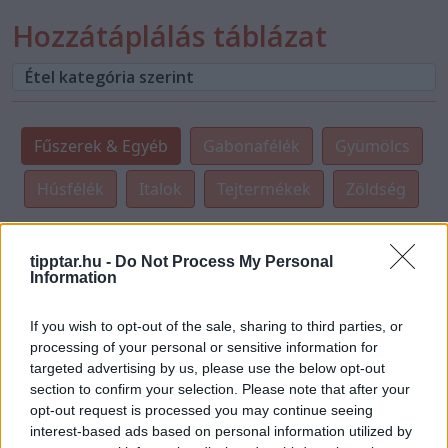
Hozzátáplálás táblázat
Fűszerek & Egyéb
Gabonafélék
Gyümölcs
Húsfélék
Italok
Tejtermékek
Zöldség
FŰSZEREK & EGYÉB
tipptar.hu -
Do Not Process My Personal
Information
Bazsalikom
Kis mennyiségben, ízesítőként használhatjuk.
If you wish to opt-out of the sale, sharing to third parties, or
8 -9 hónapos kortól
processing of your personal or sensitive information for
Borsikafű
targeted advertising by us, please use the below opt-out
section to confirm your selection. Please note that after your
Kis mennyiségben, ízesítőként használhatjuk.
opt-out request is processed you may continue seeing
8 -9 hónapos kortól
interest-based ads based on personal information utilized by