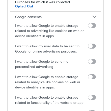
Purposes for which it was collected.
Kis mennyiségben, ízesítőként használhatjuk.
Opted Out
8 -9 hónapos kortól
Google consents
Kapor
I want to allow Google to enable storage
7 hónapos kortól
related to advertising like cookies on web or
Lestyán
device identifiers in apps.
Kis mennyiségben, ízesítőként használhatjuk.
I want to allow my user data to be sent to
8 -9 hónapos kortól
Google for online advertising purposes.
Mák
I want to allow Google to send me
12 hónapos kortól
personalized advertising.
Mandula
I want to allow Google to enable storage
12 hónapos kortól
related to analytics like cookies on web or
Metélőhagyma
device identifiers in apps.
7 hónapos kortól
I want to allow Google to enable storage
Méz
related to functionality of the website or app.